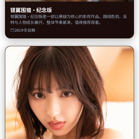
银翼围猎·纪念版
银翼围猎·纪念版是一部以悬疑为核心的影视作品，围绕危机、反
转与人物成长展开，整体节奏紧凑，值得推荐观看。
2019
日韩