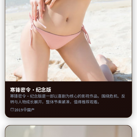
寒锋密令·纪念版
寒锋密令·纪念版是一部以喜剧为核心的影视作品，围绕危机、反
转与人物成长展开，整体节奏紧凑，值得推荐观看。
2019
国产