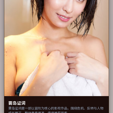
雾岛证词
雾岛证词是一部以冒险为核心的影视作品，围绕危机、反转与人物
成长展开，整体节奏紧凑，值得推荐观看。