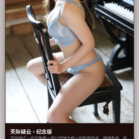
天际疑云·纪念版
天际疑云·纪念版是一部以惊悚为核心的影视作品，围绕危机、反