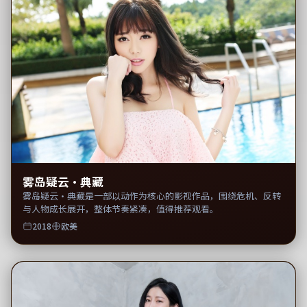
雾岛疑云·典藏
雾岛疑云·典藏是一部以动作为核心的影视作品，围绕危机、反转
与人物成长展开，整体节奏紧凑，值得推荐观看。
2018
欧美