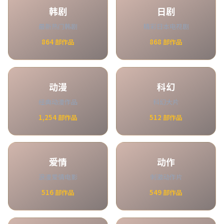
韩剧
日剧
最新热门韩剧
精彩日本电视剧
864
部作品
868
部作品
动漫
科幻
经典动漫作品
科幻大片
1,254
部作品
512
部作品
爱情
动作
浪漫爱情电影
刺激动作片
516
部作品
549
部作品