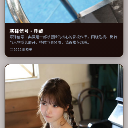
寒锋信号·典藏
寒锋信号·典藏是一部以冒险为核心的影视作品，围绕危机、反转
与人物成长展开，整体节奏紧凑，值得推荐观看。
2022
欧美