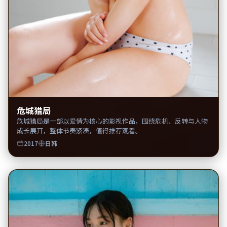
危城猎局
危城猎局是一部以爱情为核心的影视作品，围绕危机、反转与人物
成长展开，整体节奏紧凑，值得推荐观看。
2017
日韩