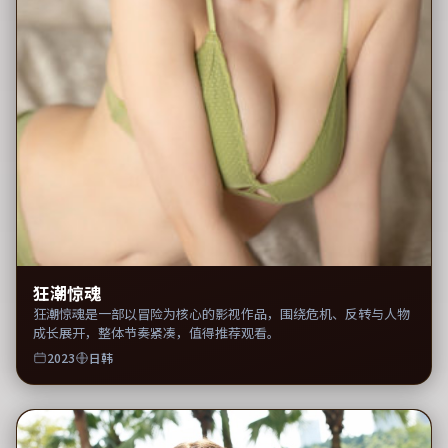
狂潮惊魂
狂潮惊魂是一部以冒险为核心的影视作品，围绕危机、反转与人物
成长展开，整体节奏紧凑，值得推荐观看。
2023
日韩