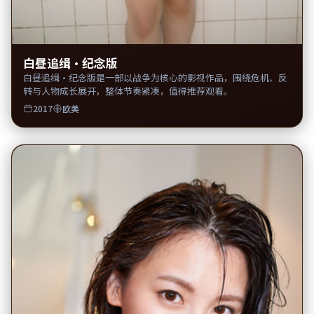
白昼追缉·纪念版
白昼追缉·纪念版是一部以战争为核心的影视作品，围绕危机、反
转与人物成长展开，整体节奏紧凑，值得推荐观看。
2017
欧美