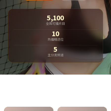
5,100
全库可播片目
10
热播精选位
5
主分类频道
热门分类