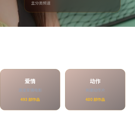
主分类频道
爱情
动作
浪漫爱情电影
刺激动作片
493
部作品
480
部作品