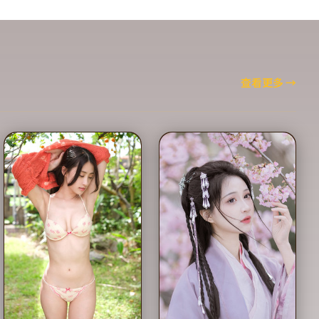
查看更多
→