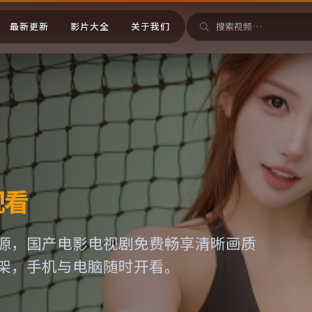
最新更新
影片大全
关于我们
观看
源，
国产电影电视剧免费
畅享清晰画质
架，手机与电脑随时开看。