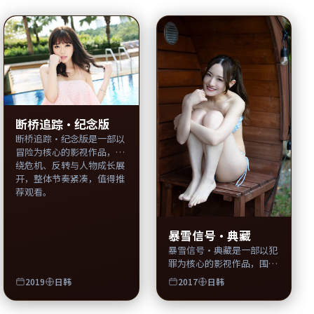
断桥追踪·纪念版
断桥追踪·纪念版是一部以
冒险为核心的影视作品，围
绕危机、反转与人物成长展
开，整体节奏紧凑，值得推
荐观看。
暴雪信号·典藏
暴雪信号·典藏是一部以犯
罪为核心的影视作品，围绕
危机、反转与人物成长展
2019
日韩
2017
日韩
开，整体节奏紧凑，值得推
荐观看。