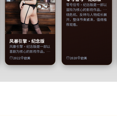
零号信号·纪念版是一部以
冒险为核心的影视作品，围
绕危机、反转与人物成长展
开，整体节奏紧凑，值得推
荐观看。
风暴引擎·纪念版
风暴引擎·纪念版是一部以
喜剧为核心的影视作品，围
绕危机、反转与人物成长展
2022
欧美
2020
欧美
开，整体节奏紧凑，值得推
荐观看。