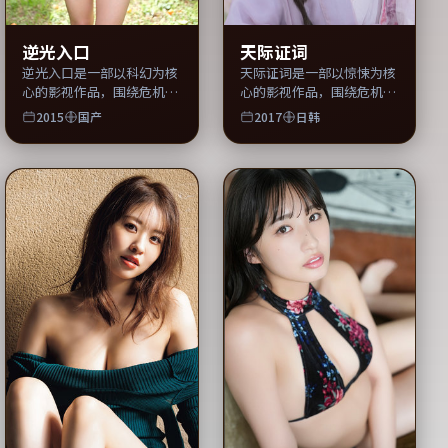
逆光入口
天际证词
逆光入口是一部以科幻为核
天际证词是一部以惊悚为核
心的影视作品，围绕危机、
心的影视作品，围绕危机、
反转与人物成长展开，整体
反转与人物成长展开，整体
2015
国产
2017
日韩
节奏紧凑，值得推荐观看。
节奏紧凑，值得推荐观看。