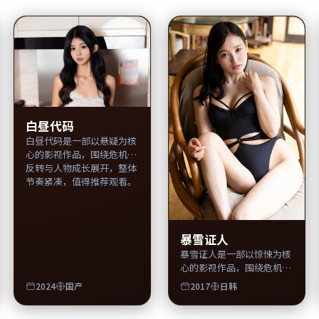
白昼代码
白昼代码是一部以悬疑为核
心的影视作品，围绕危机、
反转与人物成长展开，整体
节奏紧凑，值得推荐观看。
暴雪证人
暴雪证人是一部以惊悚为核
心的影视作品，围绕危机、
反转与人物成长展开，整体
2024
国产
2017
日韩
节奏紧凑，值得推荐观看。