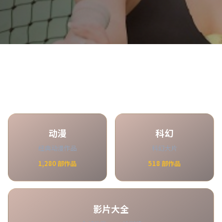
动漫
科幻
经典动漫作品
科幻大片
1,280
部作品
518
部作品
影片大全